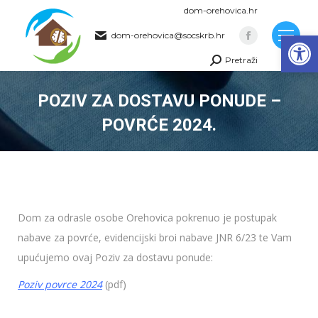
dom-orehovica.hr
Op
dom-orehovica@socskrb.hr
Facebook
Pretraži
page
Search:
opens
POZIV ZA DOSTAVU PONUDE –
in
new
POVRĆE 2024.
window
You are here:
Dom za odrasle osobe Orehovica pokrenuo je postupak
nabave za povrće, evidencijski broi nabave JNR 6/23 te Vam
upućujemo ovaj Poziv za dostavu ponude:
Poziv povrce 2024
(pdf)