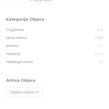
Kategorije Objava
Događanja
(64)
Javna nabava
(158)
Jelovnici
(71)
Natječaji
(151)
Nekategorizirano
(2)
Arhiva Objava
Arhiva
Objava