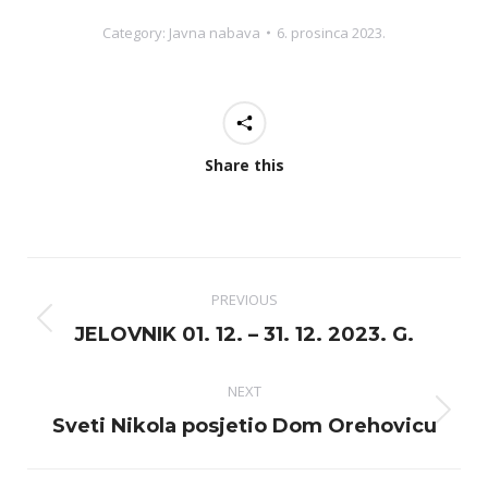
Category:
Javna nabava
6. prosinca 2023.
Share this
Post
PREVIOUS
navigation
Previous
JELOVNIK 01. 12. – 31. 12. 2023. G.
post:
NEXT
Next
Sveti Nikola posjetio Dom Orehovicu
post: