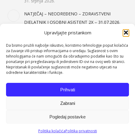
31. srpnja 2026.
NATJEČAJ – NEODREĐENO – ZDRAVSTVENI
DJELATNIK I OSOBNI ASISTENT 2X – 31.07.2026.
31. srpnja 2026.
Upravljajte pristankom
Da bismo pružili najbolje iskustvo, koristimo tehnologije poput kolačića
Kategorije Objava
za čuvanje i/ili pristup informacijama o uređaju. Suglasnost s ovim
tehnologijama će nam omogućiti da obrađujemo podatke kao što su
ponašanje pri pregledavanju ili jedinstveni ID-ovi na ovoj web stranici.
Događanja
(64)
Nepristanak ili povlačenje suglasnosti može negativno utjecati na
Javna nabava
(158)
određene karakteristike i funkcije.
Jelovnici
(71)
Prihvati
Natječaji
(151)
Nekategorizirano
(2)
Zabrani
Pogledaj postavke
Dom za odrasle osobe Orehovica. Sva prava pridržana.
Politika kolačića
Politika privatnosti
Podnožje