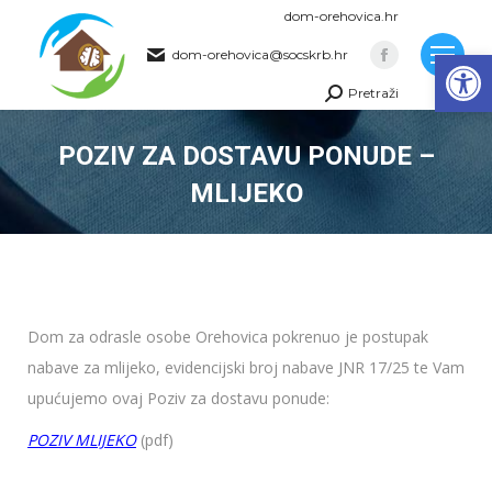
dom-orehovica.hr
Op
dom-orehovica@socskrb.hr
Facebook
Pretraži
page
Search:
opens
POZIV ZA DOSTAVU PONUDE –
in
new
MLIJEKO
window
You are here:
Dom za odrasle osobe Orehovica pokrenuo je postupak
nabave za mlijeko, evidencijski broj nabave JNR 17/25 te Vam
upućujemo ovaj Poziv za dostavu ponude:
POZIV MLIJEKO
(pdf)