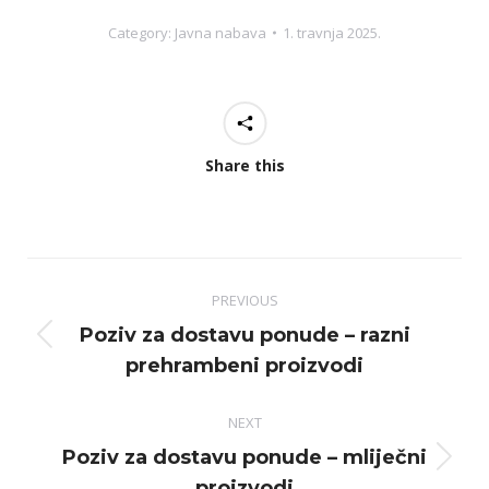
Category:
Javna nabava
1. travnja 2025.
Share this
Post
PREVIOUS
navigation
Poziv za dostavu ponude – razni
Previous
prehrambeni proizvodi
post:
NEXT
Poziv za dostavu ponude – mliječni
Next
proizvodi