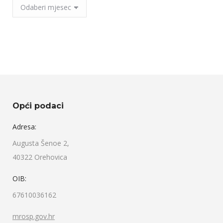
Arhiva
Objava
Opći podaci
Adresa:
Augusta Šenoe 2,
40322 Orehovica
OIB:
67610036162
mrosp.gov.hr