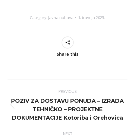
Category:
Javna nabava
1. travnja 2025.
Share this
Post
PREVIOUS
navigation
POZIV ZA DOSTAVU PONUDA – IZRADA
Previous
TEHNIČKO – PROJEKTNE
post:
DOKUMENTACIJE Kotoriba i Orehovica
NEXT