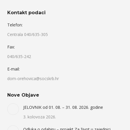
Kontakt podaci
Telefon:
Centrala 040/635-305
Fax:
040/635-242
E-mail:
dom-orehovica@socskrb.hr
Nove Objave
JELOVNIK od 01. 08. – 31. 08. 2026. godine
3. kolovoza 2026.
Odluka o odabiru – projekt Za život u zajednici