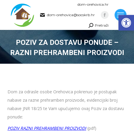
dom-orehovica.hr
Op
dom-orehovica@socskrb.hr
Facebook
Pretraži
page
Search:
opens
POZIV ZA DOSTAVU PONUDE –
in
new
RAZNI PREHRAMBENI PROIZVODI
window
You are here:
Dom za odrasle osobe Orehovica pokrenuo je postupak
nabave za razne prehramben proizvode, evidencijski broj
nabave JNR 18/25 te Vam upućujemo ovaj Poziv za dostavu
ponude:
POZIV RAZNI PREHRAMBENI PROIZVODI
(pdf)