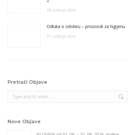
2
28. svibnja 2026.
Odluka o odobiru – proizvodi za higijenu
21. svibnja 2026.
Pretraži Objave
Search:
Nove Objave
JELOVNIK od 01. 08. – 31. 08. 2026. godine