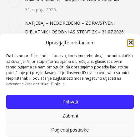
31. srpnja 2026.
NATJEČAJ – NEODREĐENO – ZDRAVSTVENI
DJELATNIK I OSOBNI ASISTENT 2X – 31.07.2026.
31. srpnja 2026.
Upravljajte pristankom
Da bismo pružili najbolje iskustvo, koristimo tehnologije poput kolačića
Kategorije Objava
za čuvanje i/ili pristup informacijama o uređaju. Suglasnost s ovim
tehnologijama će nam omogućiti da obrađujemo podatke kao što su
ponašanje pri pregledavanju ili jedinstveni ID-ovi na ovoj web stranici.
Događanja
(64)
Nepristanak ili povlačenje suglasnosti može negativno utjecati na
Javna nabava
(158)
određene karakteristike i funkcije.
Jelovnici
(71)
Prihvati
Natječaji
(151)
Nekategorizirano
(2)
Zabrani
Pogledaj postavke
Dom za odrasle osobe Orehovica. Sva prava pridržana.