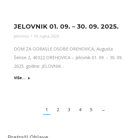
JELOVNIK 01. 09. – 30. 09. 2025.
Jelovnici
10. rujna 2025.
DOM ZA ODRASLE OSOBE OREHOVICA, Augusta
Šenoe 2, 40322 OREHOVICA – Jelovnik 01. 09. – 30. 09.
2025. godine: JELOVNIK…
Više...
1
2
3
4
5
→
Pretraži Objave