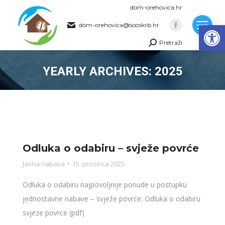
dom-orehovica.hr
Op
dom-orehovica@socskrb.hr
Facebook
Pretraži
page
Search:
opens
YEARLY ARCHIVES:
2025
in
new
You are here:
window
Odluka o odabiru – svježe povrće
Javna nabava
15. prosinca 2025.
Odluka o odabiru najpovoljnije ponude u postupku
jednostavne nabave – svježe povrće: Odluka o odabiru
svjeze povrce (pdf)