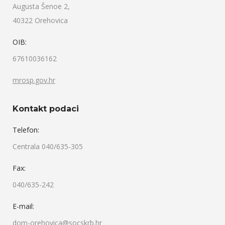
Augusta Šenoe 2,
40322 Orehovica
OIB:
67610036162
mrosp.gov.hr
Kontakt podaci
Telefon:
Centrala 040/635-305
Fax:
040/635-242
E-mail:
dom-orehovica@socskrb.hr