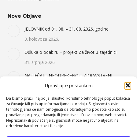
Nove Objave
JELOVNIK od 01. 08. – 31. 08. 2026. godine
3. kolovoza 2026.
Odluka o odabiru – projekt Za život u zajednici
31. srpnja 2026.
NATJEČAJ – NEODREĐENO – ZDRAVSTVENI
DJELATNIK I OSOBNI ASISTENT 2X – 31.07.2026.
Upravljajte pristankom
31. srpnja 2026.
Da bismo pružili najbolje iskustvo, koristimo tehnologije poput kolačića
za čuvanje i/ili pristup informacijama o uređaju. Suglasnost s ovim
tehnologijama će nam omogućiti da obrađujemo podatke kao što su
Kategorije Objava
ponašanje pri pregledavanju ili jedinstveni ID-ovi na ovoj web stranici.
Nepristanak ili povlačenje suglasnosti može negativno utjecati na
Događanja
(64)
određene karakteristike i funkcije.
Javna nabava
(158)