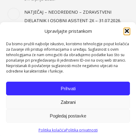
NATJEČAJ – NEODREĐENO – ZDRAVSTVENI
DJELATNIK I OSOBNI ASISTENT 2X – 31.07.2026.
31. srpnja 2026.
Upravljajte pristankom
Da bismo pružili najbolje iskustvo, koristimo tehnologije poput kolačića
Kategorije Objava
za čuvanje i/ili pristup informacijama o uređaju. Suglasnost s ovim
tehnologijama će nam omogućiti da obrađujemo podatke kao što su
ponašanje pri pregledavanju ili jedinstveni ID-ovi na ovoj web stranici.
Događanja
(64)
Nepristanak ili povlačenje suglasnosti može negativno utjecati na
Javna nabava
(158)
određene karakteristike i funkcije.
Jelovnici
(71)
Prihvati
Natječaji
(151)
Nekategorizirano
(2)
Zabrani
Pogledaj postavke
Dom za odrasle osobe Orehovica. Sva prava pridržana.
Politika kolačića
Politika privatnosti
Podnožje