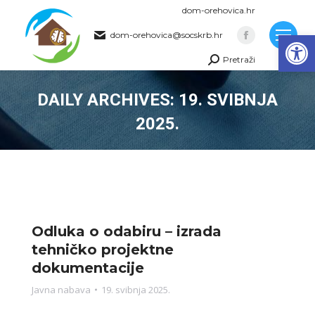
dom-orehovica.hr
Op
dom-orehovica@socskrb.hr
Facebook
Pretraži
page
Search:
opens
DAILY ARCHIVES:
19. SVIBNJA
in
new
2025.
window
You are here:
Odluka o odabiru – izrada
tehničko projektne
dokumentacije
Javna nabava
19. svibnja 2025.