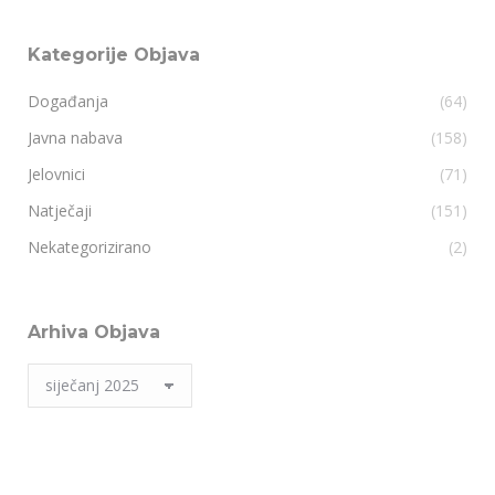
Kategorije Objava
Događanja
(64)
Javna nabava
(158)
Jelovnici
(71)
Natječaji
(151)
Nekategorizirano
(2)
Arhiva Objava
Arhiva
Objava