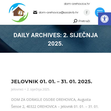
dom-orehovica.hr
Op
dom-orehovica@socskrb.hr
Facebook
Pretraži
page
Search:
opens
DAILY ARCHIVES:
2. SIJEČNJA
in
new
2025.
window
You are here:
JELOVNIK 01. 01. – 31. 01. 2025.
Jelovnici
2. siječnja 2025.
DOM ZA ODRASLE OSOBE OREHOVICA, Augusta
Šenoe 2, 40322 OREHOVICA – Jelovnik 01. 01. – 31. 01.