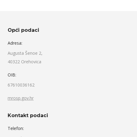
Opći podaci
Adresa:
Augusta Šenoe 2,
40322 Orehovica
OIB:
67610036162
mrosp.gov.hr
Kontakt podaci
Telefon: