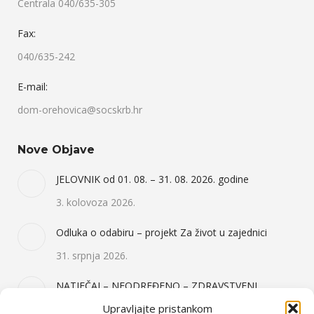
Centrala 040/635-305
Fax:
040/635-242
E-mail:
dom-orehovica@socskrb.hr
Nove Objave
JELOVNIK od 01. 08. – 31. 08. 2026. godine
3. kolovoza 2026.
Odluka o odabiru – projekt Za život u zajednici
31. srpnja 2026.
NATJEČAJ – NEODREĐENO – ZDRAVSTVENI
DJELATNIK I OSOBNI ASISTENT 2X – 31.07.2026.
Upravljajte pristankom