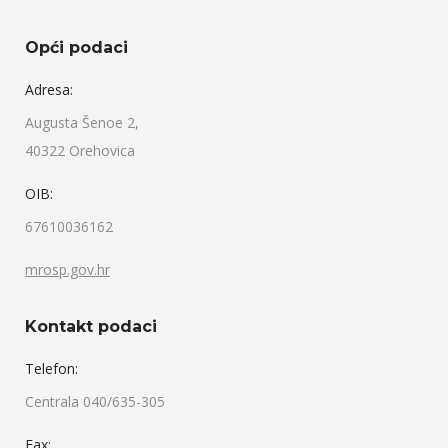
Opći podaci
Adresa:
Augusta Šenoe 2,
40322 Orehovica
OIB:
67610036162
mrosp.gov.hr
Kontakt podaci
Telefon:
Centrala 040/635-305
Fax: