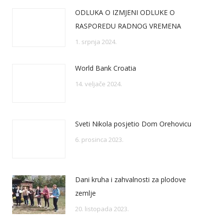
ODLUKA O IZMJENI ODLUKE O
RASPOREDU RADNOG VREMENA
1. srpnja 2024.
World Bank Croatia
14. veljače 2024.
Sveti Nikola posjetio Dom Orehovicu
6. prosinca 2023.
Dani kruha i zahvalnosti za plodove
zemlje
20. listopada 2023.