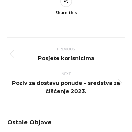
Share this
Post
PREVIOUS
navigation
Previous
Posjete korisnicima
post:
NEXT
Poziv za dostavu ponude – sredstva za
Next
čišćenje 2023.
post:
Ostale Objave