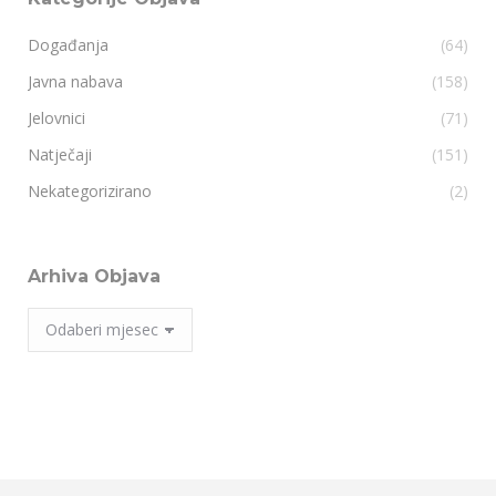
Događanja
(64)
Javna nabava
(158)
Jelovnici
(71)
Natječaji
(151)
Nekategorizirano
(2)
Arhiva Objava
Arhiva
Objava