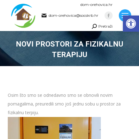
dom-orehovica.hr
Op
dom-orehovica@socskrb.hr
Facebook
Pretraži
page
Search:
opens
NOVI PROSTORI ZA FIZIKALNU
in
new
TERAPIJU
window
You are here:
Osim što smo se odnedavno smo se obnovili novim
pomagalima, preuredili smo još jednu sobu u prostor za
fizikalnu terpiju.