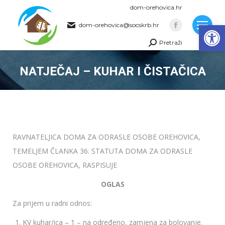
dom-orehovica.hr
Op
dom-orehovica@socskrb.hr
Facebook
Pretraži
page
Search:
opens
NATJEČAJ – KUHAR I ČISTAČICA
in
new
You are here:
window
RAVNATELJICA DOMA ZA ODRASLE OSOBE OREHOVICA,
TEMELJEM ČLANKA 36. STATUTA DOMA ZA ODRASLE
OSOBE OREHOVICA, RASPISUJE
OGLAS
Za prijem u radni odnos:
KV kuhar/ica – 1 – na određeno, zamjena za bolovanje.