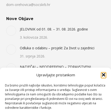
dom-orehovica@socskrb.hr
Nove Objave
JELOVNIK od 01. 08. – 31. 08. 2026. godine
3. kolovoza 2026.
Odluka o odabiru – projekt Za život u zajednici
31. srpnja 2026.
NATJEČAJ – NEODREĐENO – ZDRAVSTVENI
DJELATNIK I OSOBNI ASISTENT 2X – 31.07.2026.
Upravljajte pristankom
31. srpnja 2026.
Da bismo pružili najbolje iskustvo, koristimo tehnologije poput kolačića
za čuvanje i/ili pristup informacijama o uređaju. Suglasnost s ovim
tehnologijama će nam omogućiti da obrađujemo podatke kao što su
Kategorije Objava
ponašanje pri pregledavanju ili jedinstveni ID-ovi na ovoj web stranici.
Nepristanak ili povlačenje suglasnosti može negativno utjecati na
Događanja
(64)
određene karakteristike i funkcije.