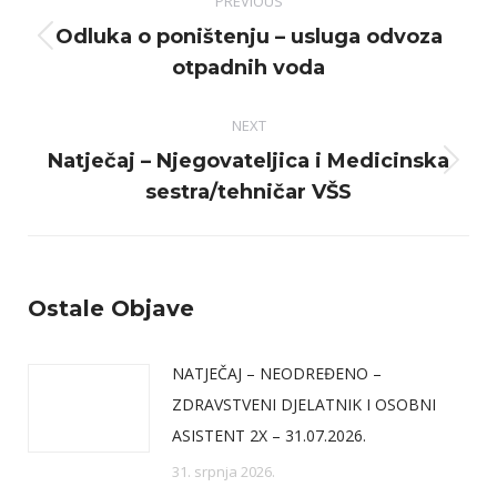
PREVIOUS
navigation
Odluka o poništenju – usluga odvoza
Previous
otpadnih voda
post:
NEXT
Natječaj – Njegovateljica i Medicinska
Next
sestra/tehničar VŠS
post:
Ostale Objave
NATJEČAJ – NEODREĐENO –
ZDRAVSTVENI DJELATNIK I OSOBNI
ASISTENT 2X – 31.07.2026.
31. srpnja 2026.