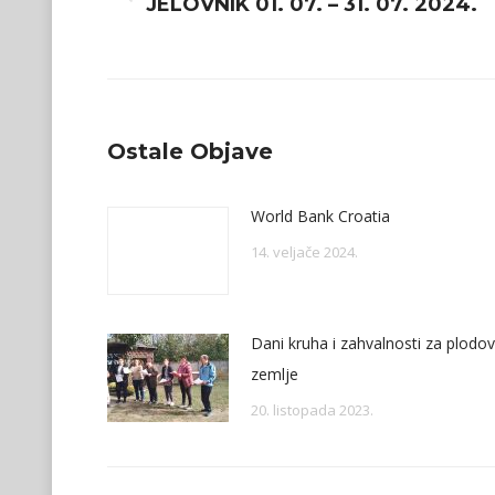
Previous
JELOVNIK 01. 07. – 31. 07. 2024.
post:
Ostale Objave
World Bank Croatia
14. veljače 2024.
Dani kruha i zahvalnosti za plodo
zemlje
20. listopada 2023.