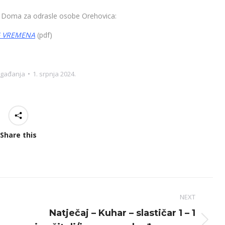
a Doma za odrasle osobe Orehovica:
G VREMENA
(pdf)
gađanja
1. srpnja 2024.
Share this
NEXT
Natječaj – Kuhar – slastičar 1 – 1