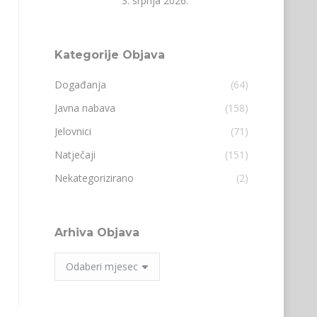
3. srpnja 2026.
Kategorije Objava
Događanja
(64)
Javna nabava
(158)
Jelovnici
(71)
Natječaji
(151)
Nekategorizirano
(2)
Arhiva Objava
Arhiva
Objava