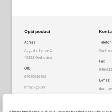
Opći podaci
Konta
Adresa:
Telefon
Augusta Šenoe 2,
Central
40322 Orehovica
Fax:
OIB:
040/635
67610036162
E-mail:
mrosp.gov.hr
dom-ore
Da bismo pružili najbolje iskustvo, koristimo tehnologije poput kolačića za 