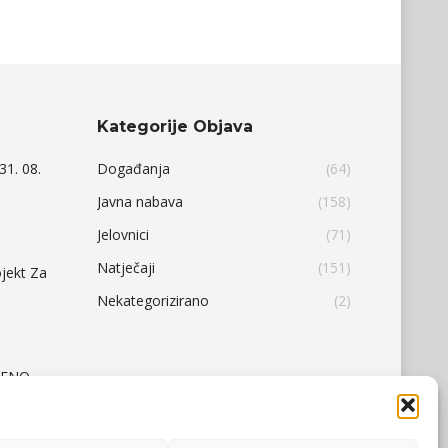
Kategorije Objava
31. 08.
Događanja
(64)
Javna nabava
(158)
Jelovnici
(71)
Natječaji
(151)
ojekt Za
Nekategorizirano
(2)
ĐENO –
NIK I
 –