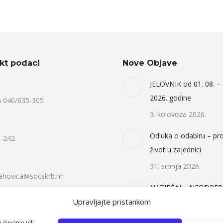
kt podaci
Nove Objave
:
JELOVNIK od 01. 08. – 
2026. godine
a 040/635-305
3. kolovoza 2026.
Odluka o odabiru – pr
-242
život u zajednici
31. srpnja 2026.
hovica@socskrb.hr
NATJEČAJ – NEODRE
Upravljajte pristankom
ZDRAVSTVENI DJELAT
OSOBNI ASISTENT 2X
čuvanje i/ili