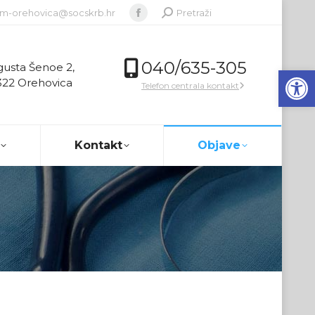
Search:
m-orehovica@socskrb.hr
Pretraži
Facebook
page
opens
040/635-305
usta Šenoe 2,
Op
in
22 Orehovica
Telefon centrala kontakt
new
window
Kontakt
Objave