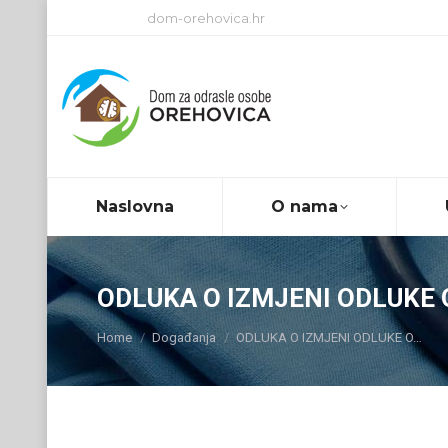
dom-orehovica.hr
Naslovna
O nama
ODLUKA O IZMJENI ODLUKE
You are here:
Home
Događanja
ODLUKA O IZMJENI ODLUKE O…