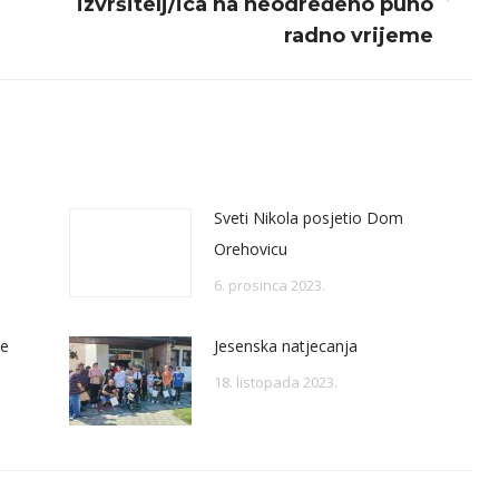
Next
izvršitelj/ica na neodređeno puno
post:
radno vrijeme
Sveti Nikola posjetio Dom
Orehovicu
6. prosinca 2023.
ve
Jesenska natjecanja
18. listopada 2023.