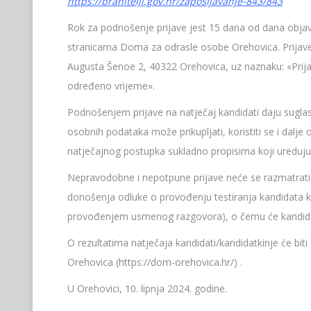
https://branitelji.gov.hr/zaposljavanje-843/843
Rok za podnošenje prijave jest 15 dana od dana objav
stranicama Doma za odrasle osobe Orehovica. Prijave
Augusta Šenoe 2, 40322 Orehovica, uz naznaku: «Prija
određeno vrijeme».
Podnošenjem prijave na natječaj kandidati daju sugla
osobnih podataka može prikupljati, koristiti se i dalj
natječajnog postupka sukladno propisima koji ureduju
Nepravodobne i nepotpune prijave neće se razmatrat
donošenja odluke o provođenju testiranja kandidata ko
provođenjem usmenog razgovora), o čemu će kandidati
O rezultatima natječaja kandidati/kandidatkinje će bi
Orehovica (https://dom-orehovica.hr/) .
U Orehovici, 10. lipnja 2024. godine.