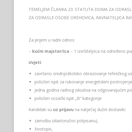
TEMELJEM ČLANKA 23. STATUTA DOMA ZA ODRASLE
ZA ODRASLE OSOBE OREHOVICA, RAVNATELJICA RA
Za prijem u radni odnos:
–
kućni majstor/ica
– 1 izvršitelj/ica na određeno p
Uvjeti
:
završeno srednjoškolsko obrazovanje tehničkog u
položen ispit za rukovanje energetskim postrojen
jedna godina radnog iskustva na odgovarajućim p
položen vozački ispit „B“ kategorije
Kandidati su
uz prijavu
na natječaj dužni dostaviti
:
zamolbu (vlastoručno potpisanu),
životopis,