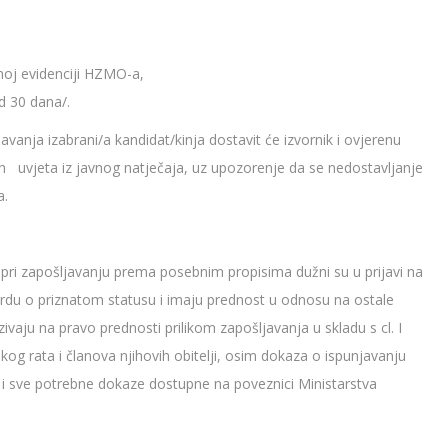
noj evidenciji HZMO-a,
d 30 dana/.
ljavanja izabrani/a kandidat/kinja dostavit će izvornik i ovjerenu
 uvjeta iz javnog natječaja, uz upozorenje da se nedostavljanje
a.
i pri zapošljavanju prema posebnim propisima dužni su u prijavi na
otvrdu o priznatom statusu i imaju prednost u odnosu na ostale
vaju na pravo prednosti prilikom zapošljavanja u skladu s cl. I
og rata i članova njihovih obitelji, osim dokaza o ispunjavanju
iti i sve potrebne dokaze dostupne na poveznici Ministarstva