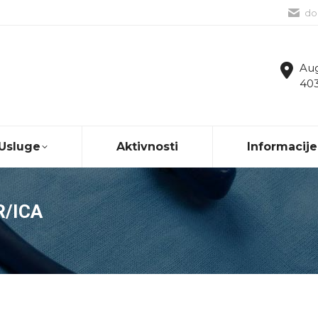
do
Aug
403
Usluge
Aktivnosti
Informacije
R/ICA