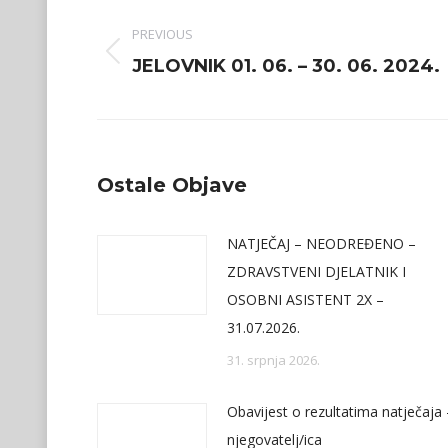
navigation
PREVIOUS
Previous
JELOVNIK 01. 06. – 30. 06. 2024.
post:
Ostale Objave
NATJEČAJ – NEODREĐENO –
ZDRAVSTVENI DJELATNIK I
OSOBNI ASISTENT 2X –
31.07.2026.
31. srpnja 2026.
Obavijest o rezultatima natječaja 
njegovatelj/ica